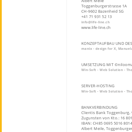
Albert Meile
Toggenburgerstrasse 1A
CH-9602 Bazenheid SG
+41 71 931 52 13
info@life-line.ch
www.life-line.ch
KONZEPTAUFBAU UND DE
manix - design for X, Manuel
UMSETZUNG MIT
©niloom
Win-Soft - Web Solution - T
SERVER-HOSTING
Win-Soft - Web Solution - T
BANKVERBINDUNG
Clientis Bank Toggenburg,
Zugunsten von Kto.: 16 80
IBAN: CH85 0695 5016 8014
Albert Meile, Toggenburge